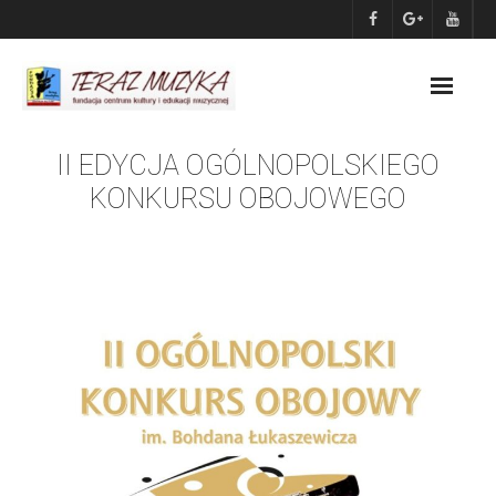
Skip
to
content
II EDYCJA OGÓLNOPOLSKIEGO
KONKURSU OBOJOWEGO