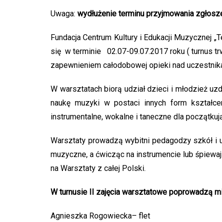
Uwaga:
wydłużenie terminu przyjmowania zgłosz
Fundacja Centrum Kultury i Edukacji Muzycznej 
się w terminie 02.07-09.07.2017 roku ( turnus tr
zapewnieniem całodobowej opieki nad uczestnika
W warsztatach biorą udział dzieci i młodzież uzd
naukę muzyki w postaci innych form kształce
instrumentalne, wokalne i taneczne dla początku
Warsztaty prowadzą wybitni pedagodzy szkół i u
muzyczne, a ćwicząc na instrumencie lub śpiewaj
na Warsztaty z całej Polski.
W turnusie II zajęcia warsztatowe poprowadzą mi
Agnieszka Rogowiecka– flet