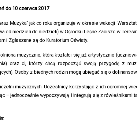
eń do 10 czerwca 2017
„Teraz Muzyka” jak co roku organizuje w okresie wakacji Warsz
wa od niedzieli do niedzieli) w Ośrodku Leśne Zacisze w Teresi
mi. Zgłaszane są do Kuratorium Oświaty.
olniona muzycznie, która kształci się już artystycznie (uczniow
nia) oraz ci, którzy chcą rozpocząć swoją przygodę z mu
jących). Osoby z biednych rodzin mogą ubiegać się o dofinanso
czelni muzycznych. Uczestnicy korzystając z ich ogromnej wied
ąc – jednocześnie wypoczywają i integrują się z rówieśnikami
n: